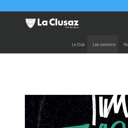
Le Club
Les sections
N