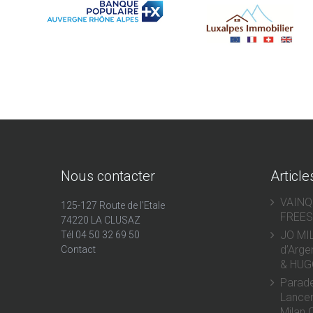
Nous contacter
Article
VAIN
125-127 Route de l'Etale
FREES
74220 LA CLUSAZ
JO MIL
Tél 04 50 32 69 50
d’Arge
Contact
& HUG
Parad
Lancem
Milan 