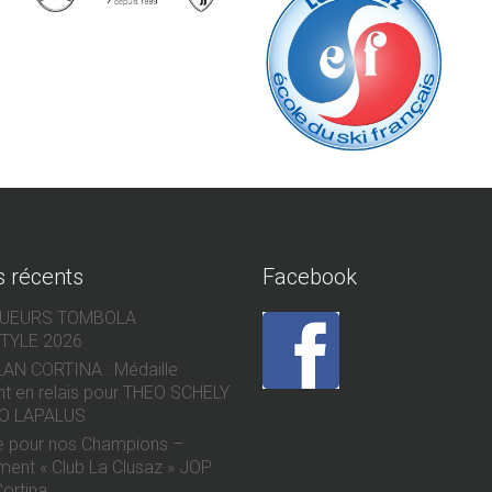
s récents
Facebook
QUEURS TOMBOLA
TYLE 2026
AN CORTINA : Médaille
nt en relais pour THEO SCHELY
O LAPALUS
e pour nos Champions –
ent « Club La Clusaz » JOP
Cortina