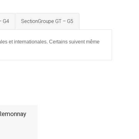
– G4
SectionGroupe GT – G5
ales et internationales. Certains suivent même
 Remonnay