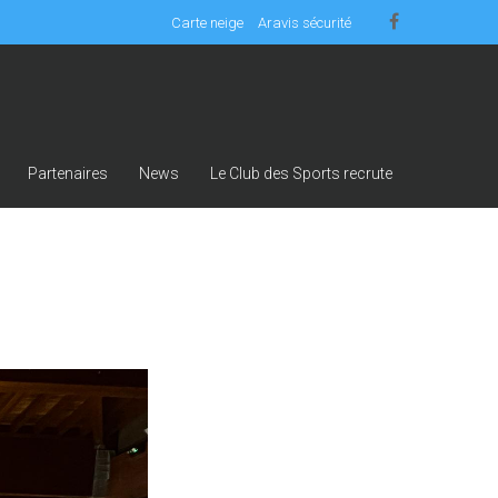
Carte neige
Aravis sécurité
Partenaires
News
Le Club des Sports recrute