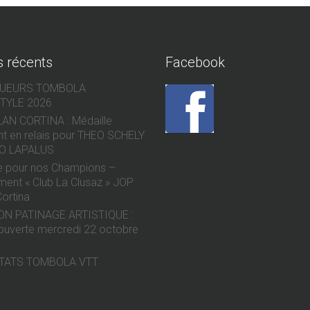
s récents
Facebook
QUEURS TOMBOLA
TYLE 2026
AN CORTINA : Médaille
nt en relais pour THEO SCHELY
O LAPALUS
e pour nos Champions –
ent « Club La Clusaz » JOP
Cortina
ON PATINAGE ARTISTIQUE :
ouverte mercredi 22 octobre
TATS TOMBOLA VTT