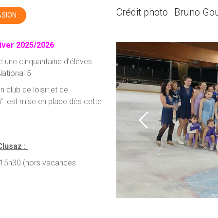
Crédit photo : Bruno G
ASION
iver 2025/2026
e une cinquantaine d’élèves
National 5.
n club de loisir et de
” est mise en place dès cette
Clusaz :
 - 15h30 (hors vacances