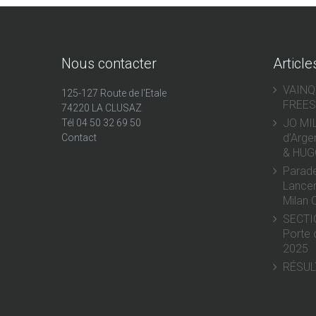
Nous contacter
Article
VAIN
125-127 Route de l'Etale
FREES
74220 LA CLUSAZ
JO MIL
Tél 04 50 32 69 50
d’Arge
Contact
& HUG
Parad
Lancem
Milan 
SECTI
Porte 
2025
RÉSUL