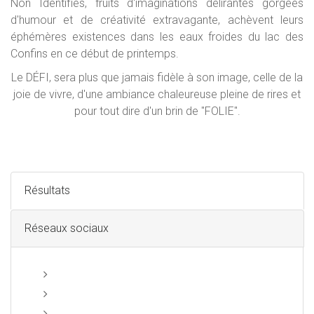
Non Identifiés, fruits d'imaginations délirantes gorgées
d'humour et de créativité extravagante, achèvent leurs
éphémères existences dans les eaux froides du lac des
Confins en ce début de printemps.
Le DÉFI, sera plus que jamais fidèle à son image, celle de la
joie de vivre, d'une ambiance chaleureuse pleine de rires et
pour tout dire d'un brin de "FOLIE".
Résultats
Réseaux sociaux
Résultats Water Slide 2016
Resultats par équipe
Résultats OGNI 2016