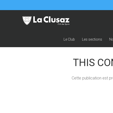
Le Club
Les sections
N
THIS CO
Cette publication est p