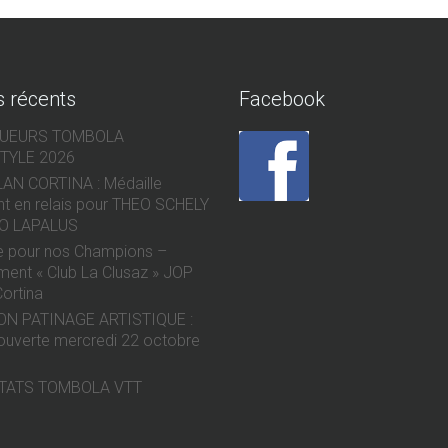
s récents
Facebook
QUEURS TOMBOLA
TYLE 2026
AN CORTINA : Médaille
nt en relais pour THEO SCHELY
O LAPALUS
e pour nos Champions –
ent « Club La Clusaz » JOP
Cortina
ON PATINAGE ARTISTIQUE :
ouverte mercredi 22 octobre
TATS TOMBOLA VTT