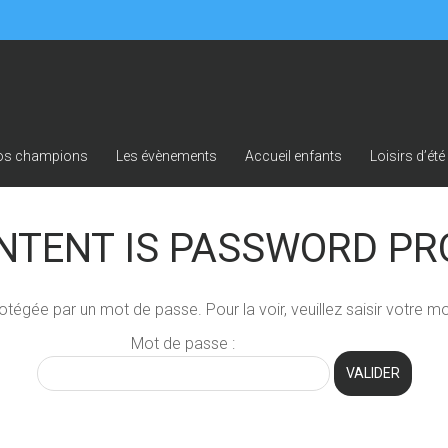
os champions
Les évènements
Accueil enfants
Loisirs d’été
NTENT IS
PASSWORD PR
rotégée par un mot de passe. Pour la voir, veuillez saisir votre m
Mot de passe :