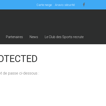
Carte neige
Aravis sécurité
Partenaires
News
Le Club des Sports recrute
OTECTED
ot de passe ci-dessous :