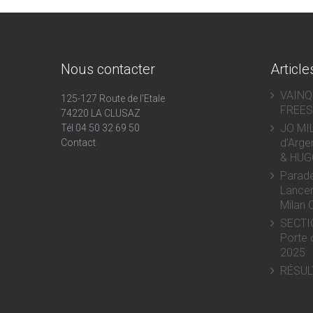
Nous contacter
Article
VAIN
125-127 Route de l'Etale
FREES
74220 LA CLUSAZ
JO MIL
Tél 04 50 32 69 50
d’Arge
Contact
& HUG
Parad
Lancem
Milan 
SECTI
Porte 
2025
RÉSUL